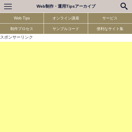
Web制作・運用Tipsアーカイブ
Web Tips
オンライン講座
サービス
制作プロセス
サンプルコード
便利なサイト集
スポンサーリンク