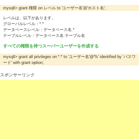
mysqll> grant 権限 on レベル to 'ユーザー名'@'ホスト名';
レベルは、以下があります。
グローバルレベル：*.*
データベースレベル：データベース名.*
テーブルレベル：データベース名.テーブル名
すべての権限を持つスーパーユーザーを作成する
mysqll> grant all privileges on *.* to 'ユーザー名'@'%' identified by 'パスワ
ード' with grant option;
スポンサーリンク