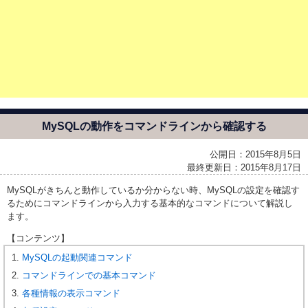
MySQLの動作をコマンドラインから確認する
公開日：2015年8月5日
最終更新日：2015年8月17日
MySQLがきちんと動作しているか分からない時、MySQLの設定を確認す
るためにコマンドラインから入力する基本的なコマンドについて解説し
ます。
【コンテンツ】
MySQLの起動関連コマンド
コマンドラインでの基本コマンド
各種情報の表示コマンド