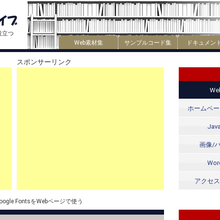
役立つ
Web素材集
サンプルコード集
ドキュメン
スポンサーリンク
W
ホームペー
Java
画像/
Wor
アクセス
oogle FontsをWebページで使う