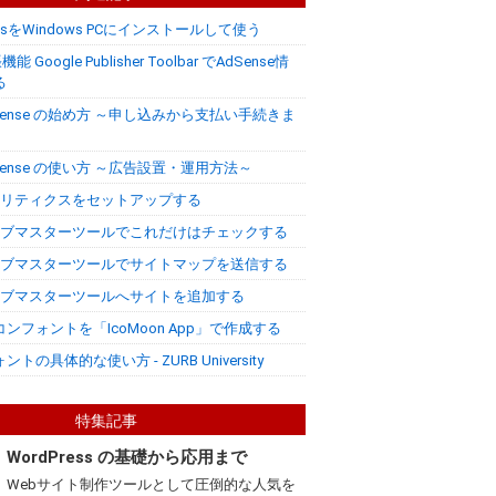
FontsをWindows PCにインストールして使う
機能 Google Publisher Toolbar でAdSense情
る
AdSense の始め方 ～申し込みから支払い手続きま
AdSense の使い方 ～広告設置・運用方法～
 アナリティクスをセットアップする
 ウェブマスターツールでこれだけはチェックする
 ウェブマスターツールでサイトマップを送信する
 ウェブマスターツールへサイトを追加する
ンフォントを「IcoMoon App」で作成する
トの具体的な使い方 - ZURB University
特集記事
WordPress の基礎から応用まで
Webサイト制作ツールとして圧倒的な人気を