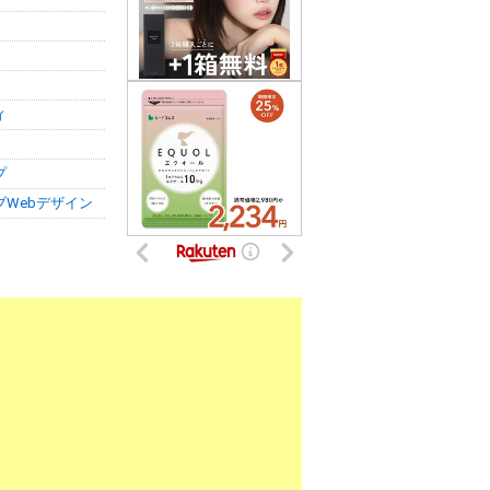
ィ
プ
ブWebデザイン