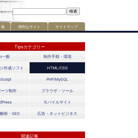
ト集
便利なサイト
サイトマップ
Tipsカテゴリー
eb一般
制作手順・環境
ジ作成ソフト
HTML/CSS
Script
PHP/MySQL
パーツ制作
ブラウザ・ツール
dPress
モバイルサイト
解析・SEO
広告・ネットビジネス
関連記事