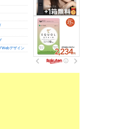
ィ
プ
ブWebデザイン