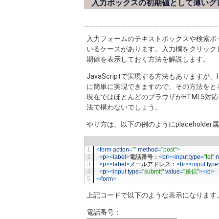
入力ボックスの初期値として薄いグ
入力フォームのテキストボックスや検索ボ
いるケースがあります。入力欄をクリック
期値を表示しておく方法を解説します。
JavaScriptで実現する方法もありますが、
に簡単に実現できますので、その方法をと
現在ではほとんどのブラウザがHTML5対
法で構わないでしょう。
やり方は、以下の例のようにplacehold
1
<
form 
action
=
""
method
=
"post"
>
2
<
p
>
<
label
>
電話番号：
<
br
>
<
input 
type
=
"tel"
3
<
p
>
<
label
>
メールアドレス：
<
br
>
<
input 
type
4
<
p
>
<
input 
type
=
"submit"
value
=
"送信"
>
<
/
p
>
5
<
/
form
>
上記コードで以下のような表示になります
電話番号：