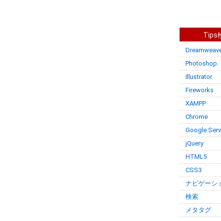
Tip
Dreamweave
Photoshop
Illustrator
Fireworks
XAMPP
Chrome
Google Serv
jQuery
HTML5
CSS3
ナビゲーシ
検索
メタタグ