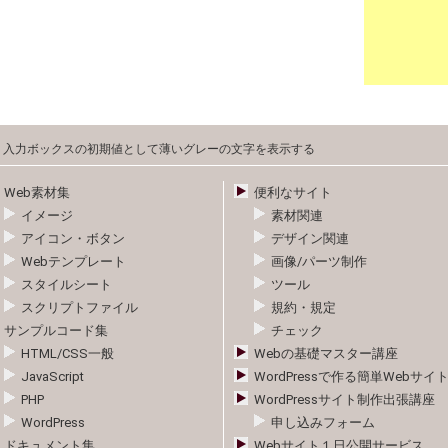
入力ボックスの初期値として薄いグレーの文字を表示する
Web素材集
便利なサイト
イメージ
素材関連
アイコン・ボタン
デザイン関連
Webテンプレート
画像/パーツ制作
スタイルシート
ツール
スクリプトファイル
規約・規定
サンプルコード集
チェック
HTML/CSS一般
Webの基礎マスター講座
JavaScript
WordPressで作る簡単Webサイ
PHP
WordPressサイト制作出張講座
WordPress
申し込みフォーム
ドキュメント集
Webサイト１日公開サービス