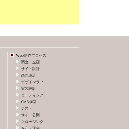
Web制作プロセス
調査・企画
サイト設計
画面設計
デザインラフ
実装設計
コーディング
CMS構築
ト
テスト
サイト公開
クロージング
保守・運用