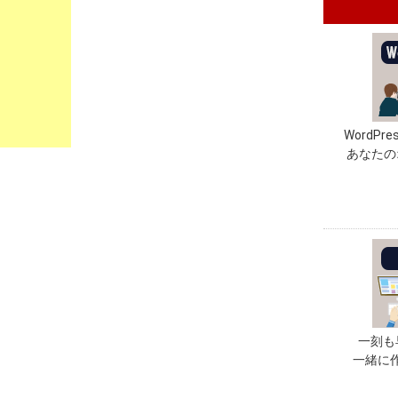
WordP
あなたの
一刻も
一緒に