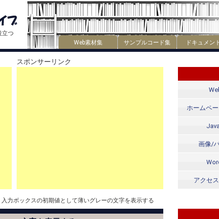
役立つ
Web素材集
サンプルコード集
ドキュメン
スポンサーリンク
W
ホームペー
Java
画像/
Wor
アクセス
入力ボックスの初期値として薄いグレーの文字を表示する