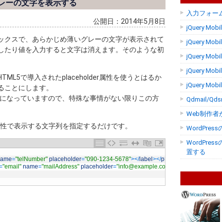
レーの文字を表示する
入力フォーム
公開日：2014年5月8日
jQuery M
ックスで、あらかじめ薄いグレーの文字が表示されて
jQuery M
したり値を入力すると文字は消えます。そのような初
jQuery 
jQuery M
HTML5で導入されたplaceholder属性を使うとはるか
jQuery M
ることにします。
応になっていますので、特殊な事情がない限りこの方
Qdmail/
Web制作者
er属性で表示する文字列を指定するだけです。
WordPr
WordPr
置する
name
=
"telNumber"
placeholder
=
"090-1234-5678"
>
<
/
label
>
<
/
p
>
=
"email"
name
=
"mailAddress"
placeholder
=
"info@example.com"
>
<
/
label
>
<
/
p
>
。