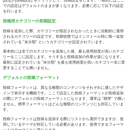
[設定]>[投稿設定] をクリックして、投稿設定をします。一般的にはここ
での設定はデフォルトのままが多くなります。必要に応じて以下の設定
を行います。
投稿用カテゴリーの初期設定
投稿を追加した際、カテゴリーが指定されなかったときに自動的に適用
されるカテゴリーの設定です。初期状態ではインストール時に唯一追加
されている "未分類" というカテゴリーが設定されています。
基本的には全てのカテゴリーを追加した後、最も使用頻度が高いカテゴ
リーをここに設定します。そうすると投稿追加の作業が楽になります。
最初に設定されている "未分類" を最も使用頻度が高いカテゴリー名に変
更することでも構いません。
デフォルトの投稿フォーマット
投稿フォーマットは、異なる種類のコンテンツをそれぞれに適したデザ
インで表示する機能です。ここで設定した投稿フォーマットが投稿追加
の際にデフォルトの投稿フォーマットになります。通常は "標準" で構い
ません。標準フォーマットはどんな種類のコンテンツにも対応していま
す。
投稿フォーマットは投稿を追加する際にリストから選択できますが、使
用しているテーマが対応している必要があります。使用できるフォーマ
ットはテーマごとに異なります。